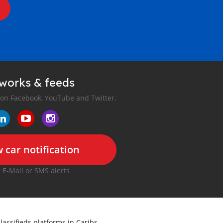
tworks & feeds
 on Facebook, YouTube and Twitter.
 car notification
r E-Mail or SMS alerts
classifieds platforms in
Caribs