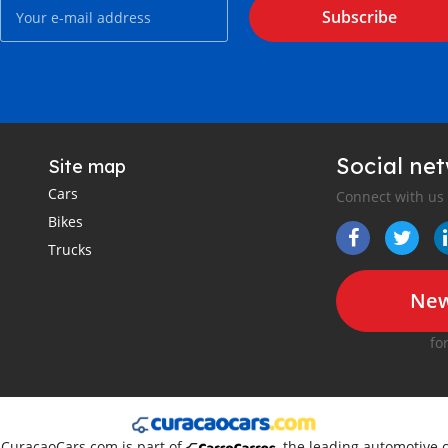
Subscribe
Social ne
Site map
Cars
Connect with us
Bikes
Trucks
New
fo
. CuracaoCars.com is part of
, the leading automotive 