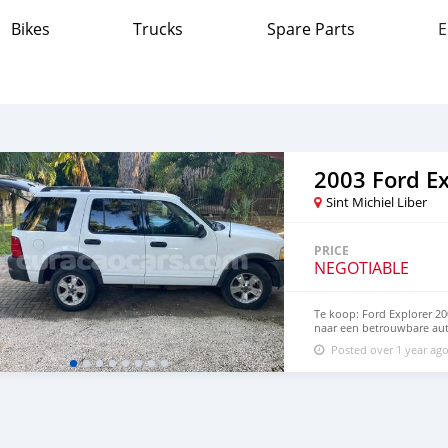
Bikes
Trucks
Spare Parts
E
2003 Ford Ex
Sint Michiel Liber
PRICE
NEGOTIABLE
Te koop: Ford Explorer 20
naar een betrouwbare auto
heeft 184.471 kilometer op
Posted over 1 year ag
aandacht nodig, maar is v
kleine klussen kan uitvoe
auto. Kenmerken: • Merk 
• Vraagprijs: 4000 gulden
contact op voor meer info
via whatsapp op 5150611